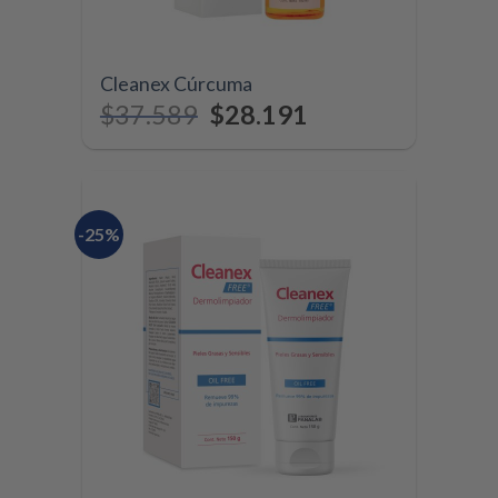
Cleanex Cúrcuma
$
37.589
$
28.191
-25%