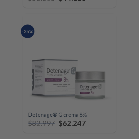
-25%
Detenage® G crema 8%
$
82.997
$
62.247