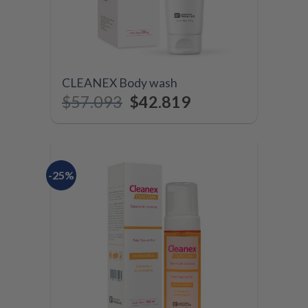
CLEANEX Body wash
$
57.093
$
42.819
-25%