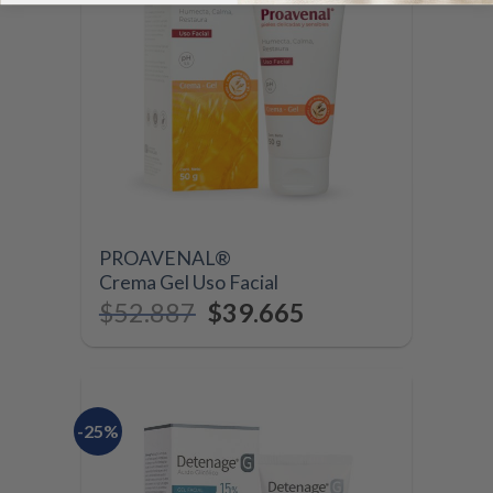
PROAVENAL®
Crema Gel Uso Facial
$
52.887
$
39.665
-25%