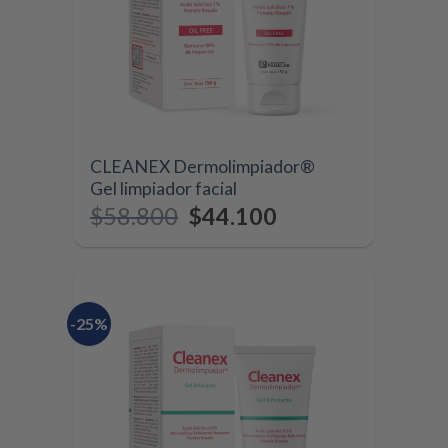
CLEANEX Dermolimpiador®
Gel limpiador facial
$
58.800
$
44.100
-25%