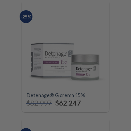
-25%
Detenage® G crema 15%
$
82.997
$
62.247