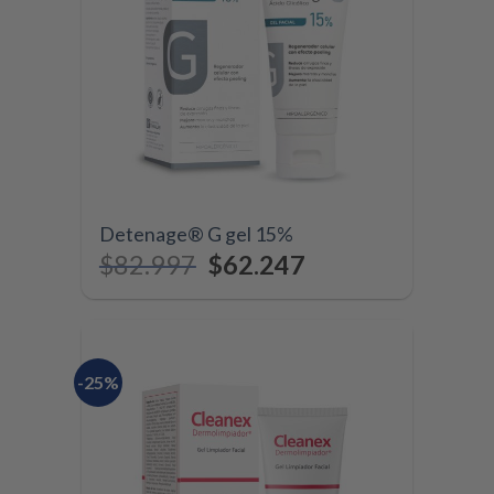
Detenage® G gel 15%
$
82.997
$
62.247
-25%