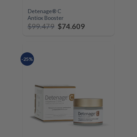
Detenage® C
Antiox Booster
$
99.479
$
74.609
-25%