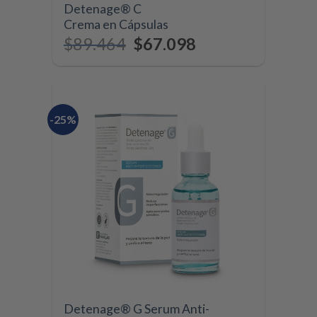
Detenage® C
Crema en Cápsulas
$
89.464
$
67.098
-25%
Detenage® G Serum Anti-