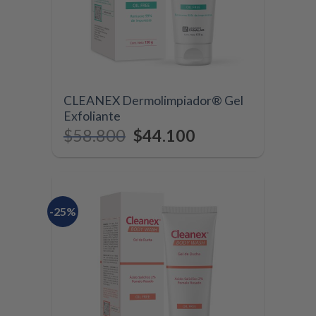
CLEANEX Dermolimpiador® Gel
Exfoliante
$
58.800
$
44.100
-25%