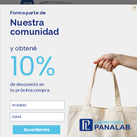
-25%
Forma parte de
Nuestra
comunidad
y obtené
10%
de descuento
en
Detenage® G gel 10%
tu
próxima
compra.
$
82.997
$
62.247
NOMBRE
email
-25%
Suscribirme