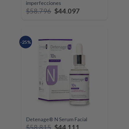
imperfecciones
$
58.796
$
44.097
-25%
Detenage® N Serum Facial
$
58.815
$
44.111