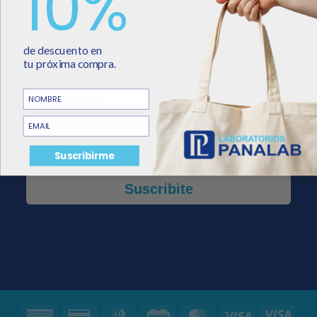
10%
de descuento
en
Sumate a nuestras
tu
próxima
compra.
novedades
NOMBRE
email
Email
Suscribirme
Suscribite
American
Credit
Dinners
Maestro
MasterCard
Visa
Visa