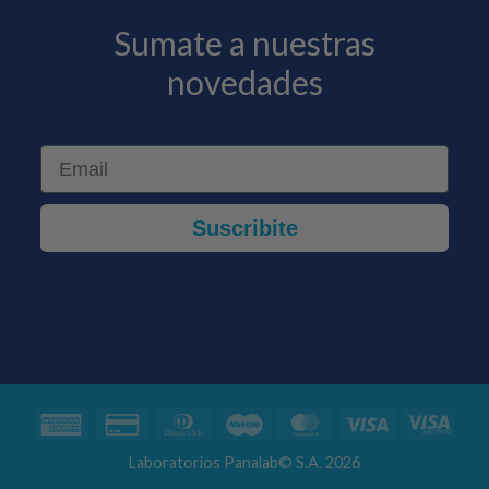
Sumate a nuestras
novedades
Email
Suscribite
American
Credit
Dinners
Maestro
MasterCard
Visa
Visa
Express
Card
Club
Elect
Laboratorios Panalab© S.A. 2026
2