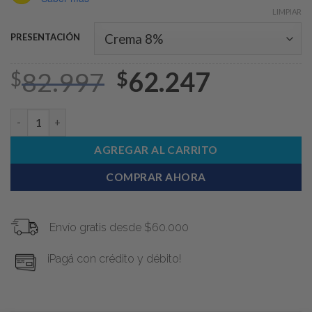
LIMPIAR
PRESENTACIÓN
82.997
Original
62.247
Current
$
$
price
price
was:
is:
Detenage® G crema 8% cantidad
$82.997.
$62.247.
AGREGAR AL CARRITO
COMPRAR AHORA
Envío gratis desde $60.000
¡Pagá con crédito y débito!