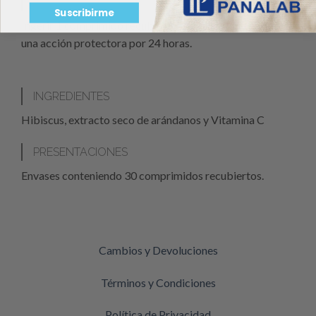
MODO DE ADMINISTRACIÓN
Suscribirme
Ingerir 1 comprimido recubierto por día, lo que garantiza
una acción protectora por 24 horas.
INGREDIENTES
Hibiscus, extracto seco de arándanos y Vitamina C
PRESENTACIONES
Envases conteniendo 30 comprimidos recubiertos.
Cambios y Devoluciones
Términos y Condiciones
Política de Privacidad