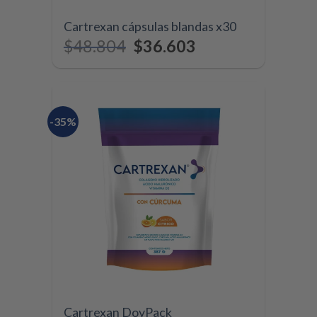
Cartrexan cápsulas blandas x30
$
48.804
$
36.603
-35%
Cartrexan DoyPack