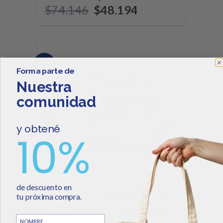
$
74.146
$
48.194
-25%
Forma parte de
Nuestra
comunidad
y obtené
10%
de descuento
en
tu
próxima
compra.
Cartrexan Sticks Salud Articular
$
42.816
$
32.112
Desde
NOMBRE