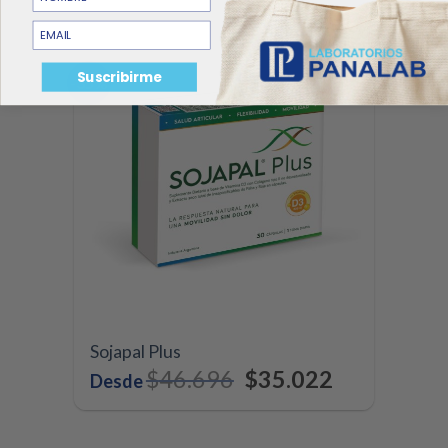
email
Suscribirme
-35%
Sojapal Plus
$
46.696
$
35.022
Desde