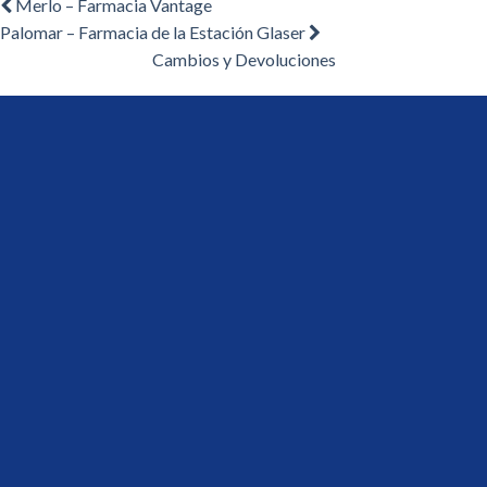
Navegación
Entrada
Merlo – Farmacia Vantage
anterior:
Entrada
Palomar – Farmacia de la Estación Glaser
de
siguiente:
Cambios y Devoluciones
entradas