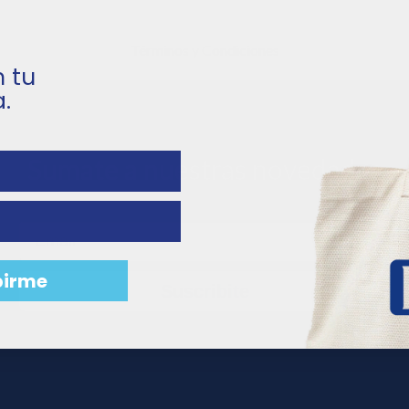
Términos y Condiciones
 tu
.
Sumate a nuestras novedades
Email
birme
Suscribite