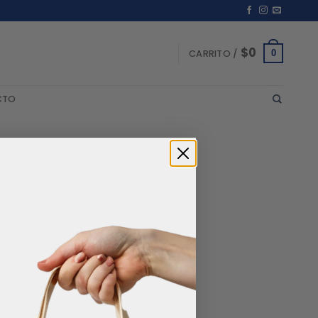
$
0
0
CARRITO /
CTO