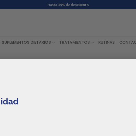
Envío Gratis en compras de $ 60.000 o más
SUPLEMENTOS DIETARIOS
TRATAMIENTOS
RUTINAS
CONTA
idad